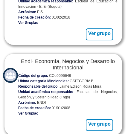
Unidad académica responsable:
Escuela de Educación e
Innovación - E. Ei (Bogotá)
Acrónimo:
EIS
Fecha de creación:
01/02/2018
Ver Gruplac
Ver grupo
Endi- Economía, Negocios y Desarrollo
Internacional
Código del grupo:
COL0096649
Última categoría Minciencias:
CATEGORÌA B
Responsable del grupo:
Jaime Edison Rojas Mora
Unidad académica responsable:
Facultad de Negocios,
Gestión, y Sostenibilidad (Fngs)
Acrónimo:
ENDI
Fecha de creación:
01/01/2008
Ver Gruplac
Ver grupo