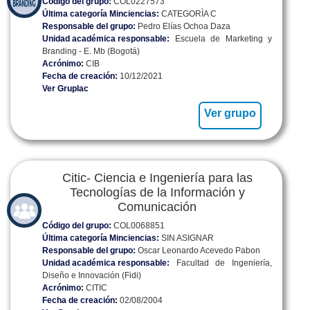
Código del grupo:
COL0227573
Última categoría Minciencias:
CATEGORÌA C
Responsable del grupo:
Pedro Elías Ochoa Daza
Unidad académica responsable:
Escuela de Marketing y
Branding - E. Mb (Bogotá)
Acrónimo:
CIB
Fecha de creación:
10/12/2021
Ver Gruplac
Ver grupo
Citic- Ciencia e Ingeniería para las
Tecnologías de la Información y
Comunicación
Código del grupo:
COL0068851
Última categoría Minciencias:
SIN ASIGNAR
Responsable del grupo:
Oscar Leonardo Acevedo Pabon
Unidad académica responsable:
Facultad de Ingeniería,
Diseño e Innovación (Fidi)
Acrónimo:
CITIC
Fecha de creación:
02/08/2004