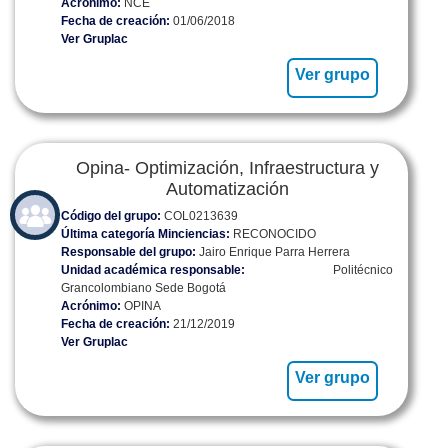
Acrónimo:
NCE
Fecha de creación:
01/06/2018
Ver Gruplac
Ver grupo
Opina- Optimización, Infraestructura y
Automatización
Código del grupo:
COL0213639
Última categoría Minciencias:
RECONOCIDO
Responsable del grupo:
Jairo Enrique Parra Herrera
Unidad académica responsable:
Politécnico
Grancolombiano Sede Bogotá
Acrónimo:
OPINA
Fecha de creación:
21/12/2019
Ver Gruplac
Ver grupo