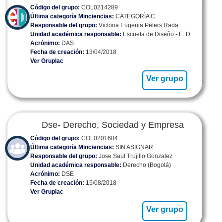
Código del grupo:
COL0214289
Última categoría Minciencias:
CATEGORÌA C
Responsable del grupo:
Victoria Eugenia Peters Rada
Unidad académica responsable:
Escuela de Diseño - E. D
Acrónimo:
DAS
Fecha de creación:
13/04/2018
Ver Gruplac
Ver grupo
Dse- Derecho, Sociedad y Empresa
Código del grupo:
COL0201684
Última categoría Minciencias:
SIN ASIGNAR
Responsable del grupo:
Jose Saul Trujillo Gonzalez
Unidad académica responsable:
Derecho (Bogotá)
Acrónimo:
DSE
Fecha de creación:
15/08/2018
Ver Gruplac
Ver grupo