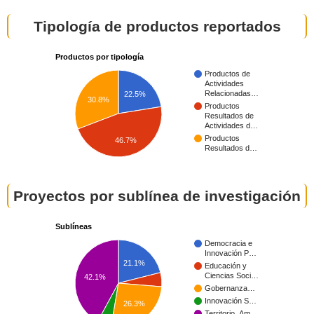
Tipología de productos reportados
Productos por tipología
Productos de
Actividades
Relacionadas…
22.5%
30.8%
Productos
Resultados de
Actividades d…
Productos
46.7%
Resultados d…
Proyectos por sublínea de investigación
Sublíneas
Democracia e
Innovación P…
21.1%
Educación y
Ciencias Soci…
42.1%
Gobernanza…
Innovación S…
26.3%
Territorio, Am…