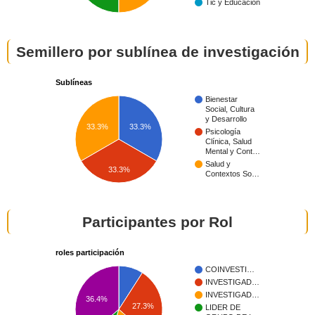
Tic y Educación
Semillero por sublínea de investigación
Sublíneas
Bienestar
Social, Cultura
y Desarrollo
33.3%
33.3%
Psicología
Clínica, Salud
Mental y Cont…
Salud y
33.3%
Contextos So…
Participantes por Rol
roles participación
COINVESTI…
INVESTIGAD…
INVESTIGAD…
36.4%
27.3%
LIDER DE