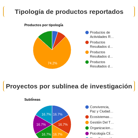
Tipología de productos reportados
Productos por tipología
Productos de
Actividades R…
Productos
Resultados d…
Productos
Resultados d…
Productos
74.2%
Resultados d…
Proyectos por sublínea de investigación
Sublíneas
Convivencia,
Paz y Ciudad…
16.7%
16.7%
Ecosistemas…
Gestión Del T…
16.7%
16.7%
Organizacion…
Psicología Clí…
16.7%
16.7%