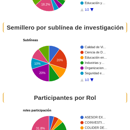
Educación y…
18.2%
1/2
Semillero por sublínea de investigación
Sublíneas
Calidad de Vi…
Ciencia de D…
Educación en…
20%
Industrias y…
10%
Organizacion…
20%
Seguridad e…
1/2
Participantes por Rol
roles participación
ASESOR EX…
COINVESTI…
COLIDER DE…
31.8%