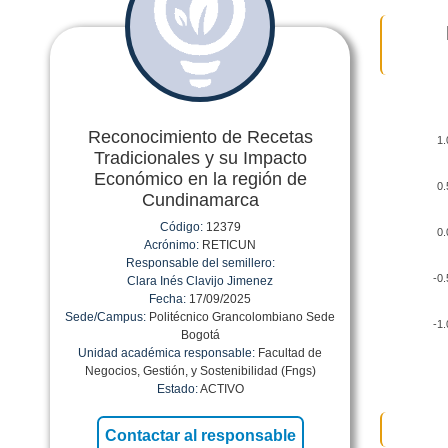
Reconocimiento de Recetas
1.
Tradicionales y su Impacto
Económico en la región de
0.
Cundinamarca
Código:
12379
0.
Acrónimo:
RETICUN
Responsable del semillero:
-0.
Clara Inés Clavijo Jimenez
Fecha:
17/09/2025
Sede/Campus:
Politécnico Grancolombiano Sede
-1.
Bogotá
Unidad académica responsable:
Facultad de
Negocios, Gestión, y Sostenibilidad (Fngs)
Estado:
ACTIVO