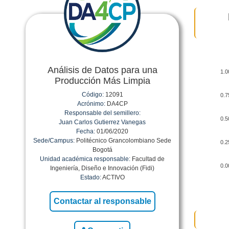
Análisis de Datos para una
1.0
Producción Más Limpia
Código:
12091
0.7
Acrónimo:
DA4CP
Responsable del semillero:
0.5
Juan Carlos Gutierrez Vanegas
Fecha:
01/06/2020
Sede/Campus:
Politécnico Grancolombiano Sede
0.2
Bogotá
Unidad académica responsable:
Facultad de
0.0
Ingeniería, Diseño e Innovación (Fidi)
Estado:
ACTIVO