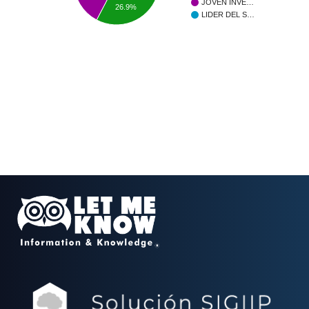
JOVEN INVE…
26.9%
LIDER DEL S…