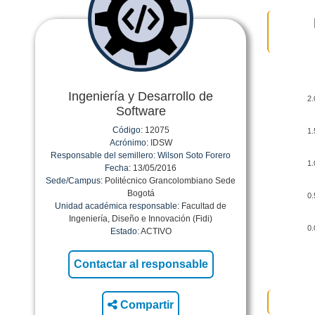
Ingeniería y Desarrollo de
2.
Software
Código:
12075
1.
Acrónimo:
IDSW
Responsable del semillero:
Wilson Soto Forero
1.
Fecha:
13/05/2016
Sede/Campus:
Politécnico Grancolombiano Sede
Bogotá
0.
Unidad académica responsable:
Facultad de
Ingeniería, Diseño e Innovación (Fidi)
0.
Estado:
ACTIVO
Compartir